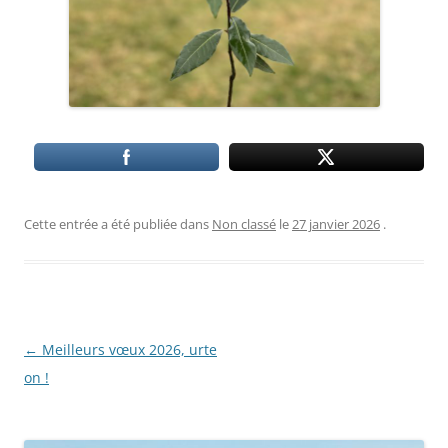
Cette entrée a été publiée dans
Non classé
le
27 janvier 2026
.
Navigation
←
Meilleurs vœux 2026, urte
des
on !
articles